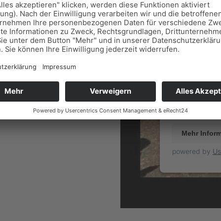
WIR BENÖ
UM DEN
Wir verwenden
unen.
Videoinhalte e
Ihren Aktivit
durch und sti
Mehr Infor
powered by
Us