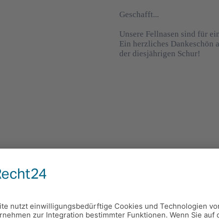
Geschafft...
Unsere Fellnasen sind für e
Ein herzliches Dankeschön an
der diesjährigen Schur!