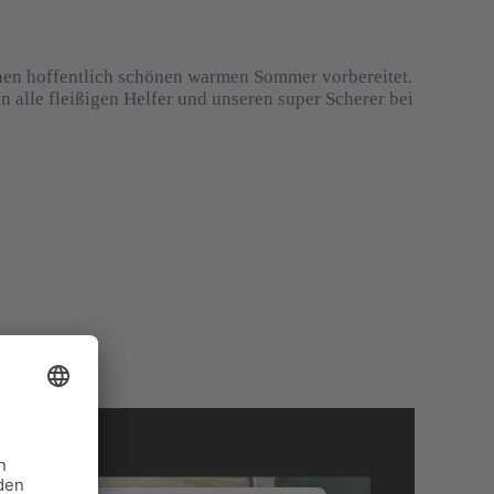
inen hoffentlich schönen warmen Sommer vorbereitet.
 alle fleißigen Helfer und unseren super Scherer bei