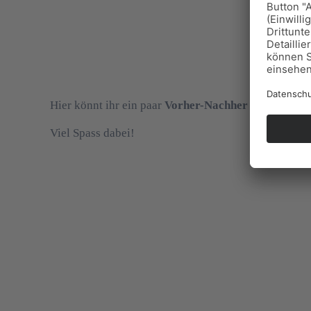
Hier könnt ihr ein paar
Vorher-Nachher Bilder
besta
Viel Spass dabei!