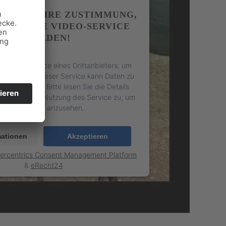
TIGEN IHRE ZUSTIMMUNG,
 YOUTUBE VIDEO-SERVICE
ZU LADEN!
 einen Service eines Drittanbieters, um
inzubetten. Dieser Service kann Daten zu
äten sammeln. Bitte lesen Sie die Details
mmen Sie der Nutzung des Service zu, um
dieses Video anzusehen.
mationen
Akzeptieren
ercentrics Consent Management Platform
&
eRecht24