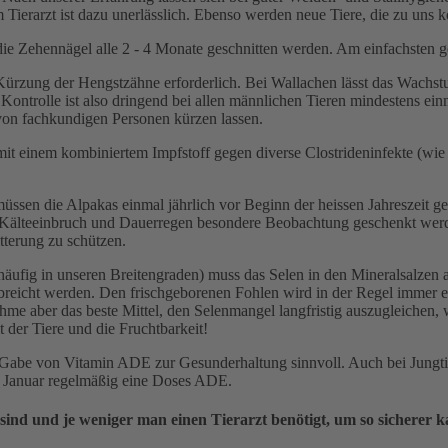
Tierarzt ist dazu unerlässlich. Ebenso werden neue Tiere, die zu uns
ie Zehennägel alle 2 - 4 Monate geschnitten werden. Am einfachsten ge
Kürzung der Hengstzähne erforderlich. Bei Wallachen lässt das Wachs
 Kontrolle ist also dringend bei allen männlichen Tieren mindestens e
 von fachkundigen Personen kürzen lassen.
 mit einem kombiniertem Impfstoff gegen diverse Clostrideninfekte (wi
sen die Alpakas einmal jährlich vor Beginn der heissen Jahreszeit g
Kälteeinbruch und Dauerregen besondere Beobachtung geschenkt werd
tterung zu schützen.
häufig in unseren Breitengraden) muss das Selen in den Mineralsalzen
rabreicht werden. Den frischgeborenen Fohlen wird in der Regel immer e
e aber das beste Mittel, den Selenmangel langfristig auszugleichen,
it der Tiere und die Fruchtbarkeit!
e Gabe von Vitamin ADE zur Gesunderhaltung sinnvoll. Auch bei Jungtie
m Januar regelmäßig eine Doses ADE.
sind und je weniger man einen Tierarzt benötigt, um so sicherer k