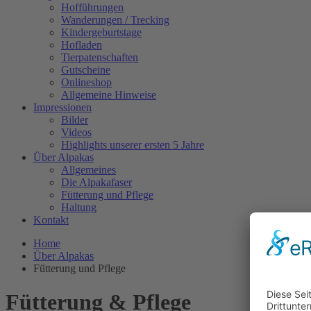
Hofführungen
Wanderungen / Trecking
Kindergeburtstage
Hofladen
Tierpatenschaften
Gutscheine
Onlineshop
Allgemeine Hinweise
Impressionen
Bilder
Videos
Highlights unserer ersten 5 Jahre
Über Alpakas
Allgemeines
Die Alpakafaser
Fütterung und Pflege
Haltung
Kontakt
Home
Über Alpakas
Fütterung und Pflege
Fütterung & Pflege