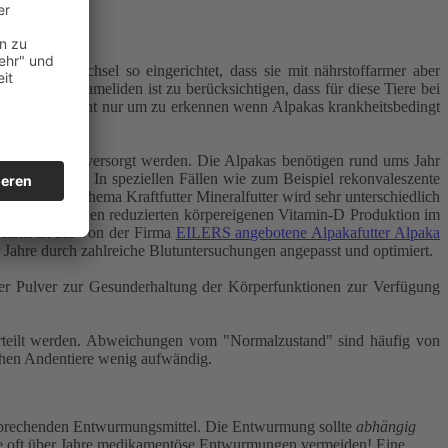
m Stoffwechsel so eingerichtet, dass sie mit nährstoffarmer aber
on Neuweltkameliden ist zu berücksichtigen, dass für diese Tiere bei
ehr ratsam, nicht nur um zu erkennen wenn Alpakas krankheitsbedingt
toffarmen Heu versorgt werden. Die Alpakas benötigen rund ums Jahr
üttert werden. In speziellen Fällen wie zum Beispiel rekonvaleszente
erden. Das Thema Kraftfutter Mineralfutter wird sehr unterschiedlich
mit verbundenen reduzierten körpereigenen Vitamin-D Produktion im
Markt ist das von der Firma
EILERS angebotene Alpakafutter Alpaka
Jahre durch zahlreiche Blutuntersuchungen angepasst und optimiert.
er Pulver zur Gesunderhaltung der Körperfunktionen zur Verfügung
eurteilt werden. Abweichungen vom "Normalzustand" sind häufig von
ähen Andentiere wenig aufwändig.
tsprechenden Entwurmungsmittel. Die Entwurmung sollte
abhängig
iene oft über Jahre medikamentöse Entwurmungen vermeiden! Eine