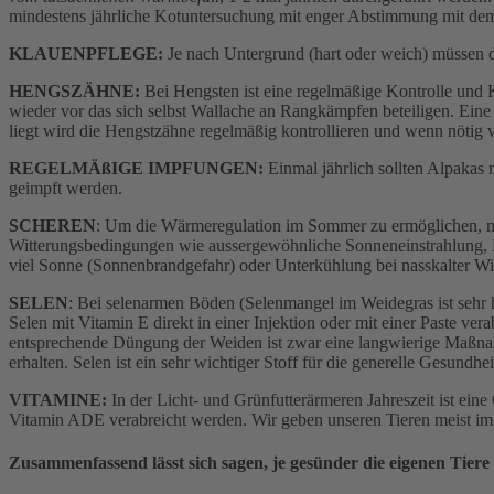
mindestens jährliche Kotuntersuchung mit enger Abstimmung mit dem 
KLAUENPFLEGE:
Je nach Untergrund (hart oder weich) müssen d
HENGSZÄHNE:
Bei Hengsten ist eine regelmäßige Kontrolle und 
wieder vor das sich selbst Wallache an Rangkämpfen beteiligen. Eine
liegt wird die Hengstzähne regelmäßig kontrollieren und wenn nötig
REGELMÄßIGE IMPFUNGEN:
Einmal jährlich sollten Alpakas
geimpft werden.
SCHEREN
: Um die Wärmeregulation im Sommer zu ermöglichen, müs
Witterungsbedingungen wie aussergewöhnliche Sonneneinstrahlung, 
viel Sonne (Sonnenbrandgefahr) oder Unterkühlung bei nasskalter Wi
SELEN
: Bei selenarmen Böden (Selenmangel im Weidegras ist sehr 
Selen mit Vitamin E direkt in einer Injektion oder mit einer Paste ve
entsprechende Düngung der Weiden ist zwar eine langwierige Maßnahm
erhalten. Selen ist ein sehr wichtiger Stoff für die generelle Gesundhe
VITAMINE:
In der Licht- und Grünfutterärmeren Jahreszeit ist ein
Vitamin ADE verabreicht werden. Wir geben unseren Tieren meist i
Zusammenfassend lässt sich sagen, je gesünder die eigenen Tiere 