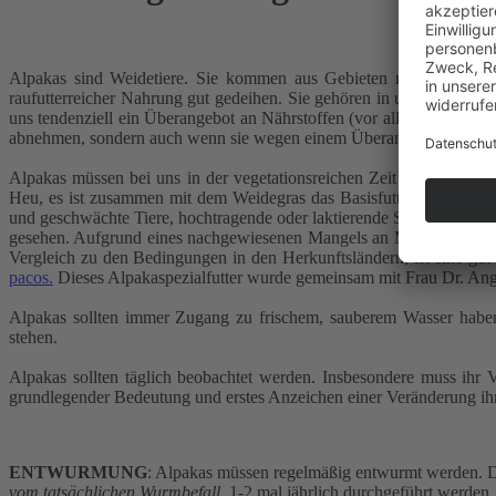
Alpakas sind Weidetiere. Sie kommen aus Gebieten mit kargem Nah
raufutterreicher Nahrung gut gedeihen. Sie gehören in unseren Breit
uns tendenziell ein Überangebot an Nährstoffen (vor allem Proteine
abnehmen, sondern auch wenn sie wegen einem Überangebot an Nah
Alpakas müssen bei uns in der vegetationsreichen Zeit (Frühling, 
Heu, es ist zusammen mit dem Weidegras das Basisfutter. In der kalt
und geschwächte Tiere, hochtragende oder laktierende Stuten mit tie
gesehen. Aufgrund eines nachgewiesenen Mangels an Mineralien und
Vergleich zu den Bedingungen in den Herkunftsländern, ist eine gut 
pacos.
Dieses Alpakaspezialfutter wurde gemeinsam mit Frau Dr. Ange
Alpakas sollten immer Zugang zu frischem, sauberem Wasser haben
stehen.
Alpakas sollten täglich beobachtet werden. Insbesondere muss ihr
grundlegender Bedeutung und erstes Anzeichen einer Veränderung ihr
ENTWURMUNG
: Alpakas müssen regelmäßig entwurmt werden. D
vom tatsächlichen Wurmbefall
, 1-2 mal jährlich durchgeführt werde