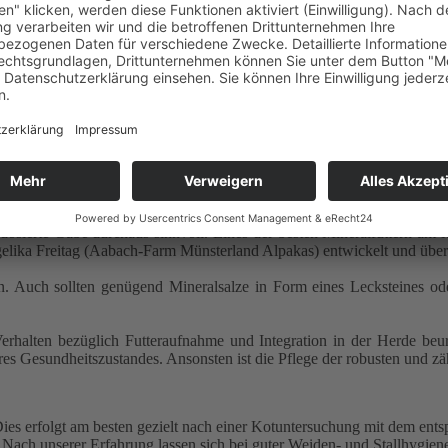
rungsangebot und sind von Natur aus mit ihrer Verdauung und ihre
engraden zu den Raufutterverzehrenden Nutztieren. Bei der Fütterung v
n) besteht. Eine regelmäßige Überwachung des Gewichtes ist deshalb s
rung übergewichtig werden.
Sommer, Herbst,) zusätzlich zum Gras mit raufutterreichem aber nährs
en Winterzeit kann auch etwas nährstoffreicheres Raufutter (Heu) verf
fem Bodyscore kann etwas Kraftfutter oder Luzernehäcksel zugegeben w
 Vitaminen, sowie der deutlich geringeren Sonneneinstrahlung und da
dosierte Gabe durchaus sinnvoll. Eines der besten Mineralfuttern am 
lika Freitag (Aabach-Farm Münsterland Alpakas) entwickelt und über 
. Auch sollten genügend Mineralsalze in Form eines Lecksteines od
 Verhalten bezüglich Futteraufnahme und Integration in der Herde b
es Gesundheitszustandes. Ansonsten ist die Pflege der robusten und z
ies erfolgt am besten gezielt nach einer Kotuntersuchung mit dem en
n. Nach unserer Erfahrung lassen sich bei guter Weiden- und Stallhyg