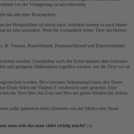
 kommen vor der Verlagerung zu uns entwurmt.
ht das mit einer Rosenschere.
tum der Hengstzähne oft etwas nach, trotzdem kommt es auch immer
inmal im Jahr anzuraten. Wem die Gesundheit seiner Tiere am Herzen
e z. B. Tetanus, Rauschbrand, Pararauschbrand und Enterotoxämie)
eschoren werden. Unmittelbar nach der Schur müssen aber extremen
en und geeignete Maßnahmen ergriffen werden, um die Tiere vor zu
 angereichert werden. Bei extremem Selenmangel kann den Tieren
ine Dosis Selen mit Vitamin E verabreicht oder gespritzt. Eine
 wenn die Tiere über das Gras und Heu aus guten Weiden das Seleen
ren sollte spätestens beim Absetzen von der Mutter eine Dosis
ann man sein das man vieles richtig macht! ;-)